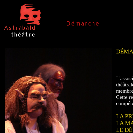
DÉMA
L'associ
théâtral
membres
Cette r
compéte
LA PR
LA MA
LE D